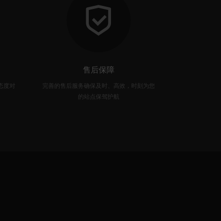
售后保障
态度对
完善的售后服务确保及时、高效，时刻为您
5年前端经验，3
的站点保驾护航