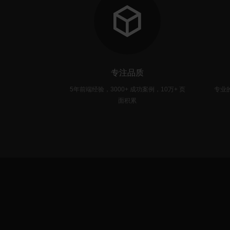
专注品质
高效，时刻为您
5年前端经验，3000+ 成功案例，10万+ 页
专业
航
面积累